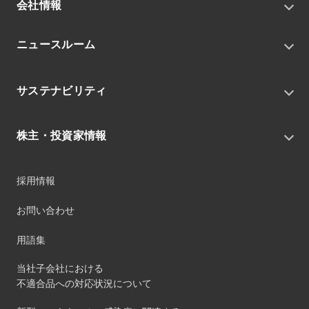
会社情報
トップメッセージ
ニュースルーム
会社概要
私たちの目指す姿
ニュースリリース
中期経営戦略
サステナビリティ
トピックス
組織
グループニュース・イベント
サステナビリティ基本方針
役員
IRニュース
株主・投資家情報
環境
沿革
社会
コーポレート・ガバナンス
経営方針
ガバナンス
採用情報
事業
財務ハイライト
サステナビリティマネジメント
事業所
株式情報
お問い合わせ
マテリアリティ
グループ会社
IR資料室
ESGを推進する活動
IRカレンダー
用語集
ステークホルダーへの経済的価値配分
IRポリシー
サステナビリティデータ
当社子会社における
個人投資家のみなさまへ
不適合品への対応状況について
第三者保証
社外団体への加盟