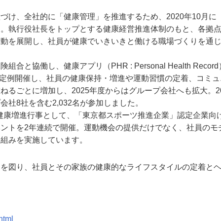
け、全社的に「健康管理」を推進するため、2020年10月に
た。執行役社長をトップとする健康経営推進体制のもと、各拠
活動を展開し、社員が健康でいきいきと働ける職場づくりを通
し、健康アプリ（PHR : Personal Health Recor
2回定例開催し、社員の健康保持・増進や運動習慣の定着、コミュ
るごとに増加し、2025年度からはグループ会社へも拡大。20
社8社を含む2,032名が参加しました。
る健康増進行事として、「東京都スポーツ推進企業」認定企業向
ントを2年連続で開催。運動機会の提供だけでなく、社員のモ
り組みを実施しています。
進を図り、社員とその家族の健康的なライフスタイルの定着と
html