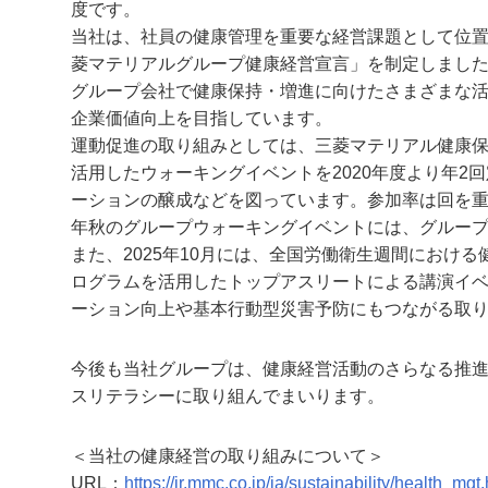
度です。
当社は、社員の健康管理を重要な経営課題として位置づ
菱マテリアルグループ健康経営宣言」を制定しまし
グループ会社で健康保持・増進に向けたさまざまな
企業価値向上を目指しています。
運動促進の取り組みとしては、三菱マテリアル健康保険組合と協働
活用したウォーキングイベントを2020年度より年
ーションの醸成などを図っています。参加率は回を重ね
年秋のグループウォーキングイベントには、グループ会
また、2025年10月には、全国労働衛生週間におけ
ログラムを活用したトップアスリートによる講演イベ
ーション向上や基本行動型災害予防にもつながる取
今後も当社グループは、健康経営活動のさらなる推
スリテラシーに取り組んでまいります。
＜当社の健康経営の取り組みについて＞
URL：
https://ir.mmc.co.jp/ja/sustainability/health_mgt.