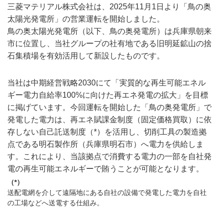
三菱マテリアル株式会社は、2025年11月1日より「鳥の奥
太陽光発電所」の営業運転を開始しました。
鳥の奥太陽光発電所（以下、鳥の奥発電所）は兵庫県朝来
市に位置し、当社グループの社有地である旧明延鉱山の捨
石集積場を有効活用して新設したものです。
当社は中期経営戦略2030にて「実質的な再生可能エネル
ギー電力自給率100%に向けた再エネ発電の拡大」を目標
に掲げています。今回運転を開始した「鳥の奥発電所」で
発電した電力は、再エネ賦課金制度（固定価格買取）に依
存しない自己託送制度（*）を活用し、切削工具の製造拠
点である明石製作所（兵庫県明石市）へ電力を供給しま
す。これにより、当該拠点で消費する電力の一部を自社発
電の再生可能エネルギーで賄うことが可能となります。
（*）
送配電網を介して遠隔地にある自社の設備で発電した電力を自社
の工場などへ送電する仕組み。