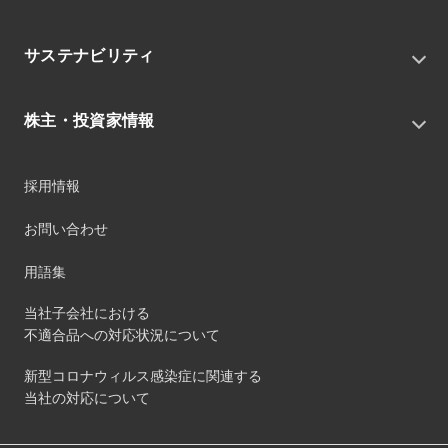
会社概要
私たちの目指す姿
ニュースリリース
中期経営戦略
サステナビリティ
トピックス
組織
グループニュース・イベント
サステナビリティ基本方針
役員
IRニュース
株主・投資家情報
環境
沿革
社会
コーポレート・ガバナンス
経営方針
ガバナンス
採用情報
事業
財務ハイライト
サステナビリティマネジメント
事業所
株式情報
お問い合わせ
マテリアリティ
グループ会社
IR資料室
ESGを推進する活動
IRカレンダー
用語集
ステークホルダーへの経済的価値配分
IRポリシー
サステナビリティデータ
当社子会社における
個人投資家のみなさまへ
不適合品への対応状況について
第三者保証
社外団体への加盟
新型コロナウィルス感染症に関連する
社外からの評価
当社の対応について
GRI内容索引