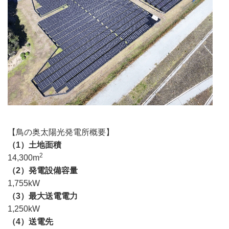
【鳥の奥太陽光発電所概要】
（1）土地面積
2
14,300m
（2）発電設備容量
1,755kW
（3）最大送電電力
1,250kW
（4）送電先