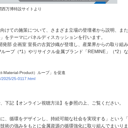
関西万博特設サイトより
に向けての施策について、さまざま立場の登壇者から説明、ま
か」をテーマにパネルディスカッションを行います。
開発部 企画室 室長の古賀沙織が登壇し、産業界からの取り組
ープ（*1）やリサイクル金属ブランド「REMINE」（*2）
terial-Product）ループ」を促進
s/2025/25-0117.html
で、下記【オンライン視聴方法】を参照の上、ご覧ください。
めに、循環をデザインし、持続可能な社会を実現する」という
理技術の強みをもとに金属資源の循環強化に取り組んでまいり