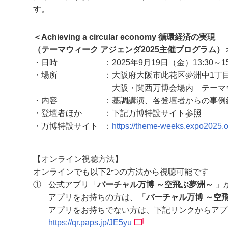
す。
＜Achieving a circular economy 循環経済の実現
（テーマウィーク アジェンダ2025主催プログラム）
・日時
2025年9月19日（金）13:30～15
・場所
大阪府大阪市此花区夢洲中1丁
大阪・関西万博会場内 テーマ
・内容
基調講演、各登壇者からの事例
・登壇者ほか
下記万博特設サイト参照
・万博特設サイト
https://theme-weeks.expo2025.o
【オンライン視聴方法】
オンラインでも以下2つの方法から視聴可能です
①
公式アプリ「
バーチャル万博 ～空飛ぶ夢洲～
」
アプリをお持ちの方は、「
バーチャル万博 ～空
アプリをお持ちでない方は、下記リンクからアプ
https://qr.paps.jp/JE5yu