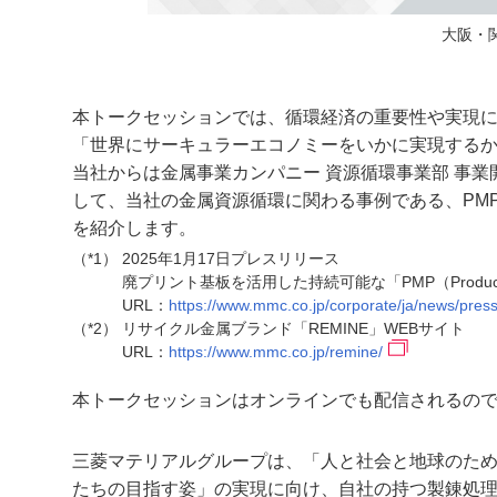
大阪・
本トークセッションでは、循環経済の重要性や実現
「世界にサーキュラーエコノミーをいかに実現する
当社からは金属事業カンパニー 資源循環事業部 事業
して、当社の金属資源循環に関わる事例である、PMPル
を紹介します。
（*1）
2025年1月17日プレスリリース
廃プリント基板を活用した持続可能な「PMP（Product-Ma
URL：
https://www.mmc.co.jp/corporate/ja/news/pres
（*2）
リサイクル金属ブランド「REMINE」WEBサイト
URL：
https://www.mmc.co.jp/remine/
本トークセッションはオンラインでも配信されるの
三菱マテリアルグループは、「人と社会と地球のた
たちの目指す姿」の実現に向け、自社の持つ製錬処