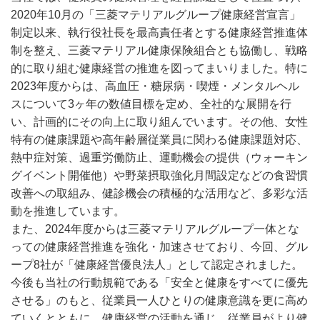
2020年10月の「三菱マテリアルグループ健康経営宣言」
制定以来、執行役社長を最高責任者とする健康経営推進体
制を整え、三菱マテリアル健康保険組合とも協働し、戦略
的に取り組む健康経営の推進を図ってまいりました。特に
2023年度からは、高血圧・糖尿病・喫煙・メンタルヘル
スについて3ヶ年の数値目標を定め、全社的な展開を行
い、計画的にその向上に取り組んでいます。その他、女性
特有の健康課題や高年齢層従業員に関わる健康課題対応、
熱中症対策、過重労働防止、運動機会の提供（ウォーキン
グイベント開催他）や野菜摂取強化月間設定などの食習慣
改善への取組み、健診機会の積極的な活用など、多彩な活
動を推進しています。
また、2024年度からは三菱マテリアルグループ一体とな
っての健康経営推進を強化・加速させており、今回、グル
ープ8社が「健康経営優良法人」として認定されました。
今後も当社の行動規範である「安全と健康をすべてに優先
させる」のもと、従業員一人ひとりの健康意識を更に高め
ていくとともに、健康経営の活動を通じ、従業員がより健