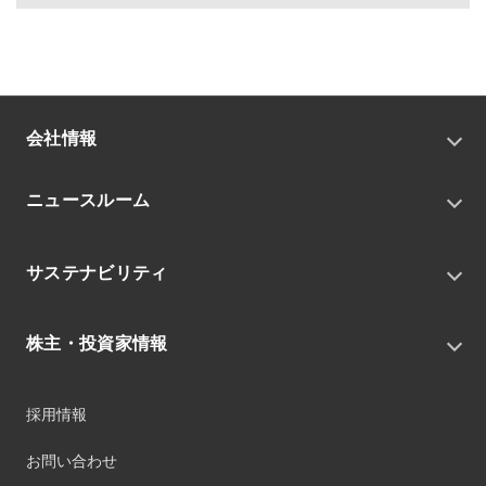
会社情報
トップメッセージ
ニュースルーム
会社概要
私たちの目指す姿
ニュースリリース
中期経営戦略
サステナビリティ
トピックス
組織
グループニュース・イベント
サステナビリティ基本方針
役員
IRニュース
株主・投資家情報
環境
沿革
社会
コーポレート・ガバナンス
経営方針
ガバナンス
採用情報
事業
財務ハイライト
サステナビリティマネジメント
事業所
株式情報
お問い合わせ
マテリアリティ
グループ会社
IR資料室