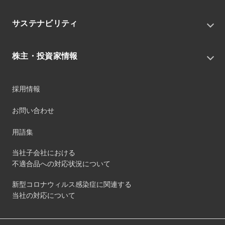
私たちの目指す姿
ニュースリリース
中期経営戦略
サステナビリティ
トピックス
組織
グループニュース・イベント
サステナビリティ基本方針
役員
IRニュース
株主・投資家情報
環境
沿革
社会
コーポレート・ガバナンス
経営方針
ガバナンス
採用情報
事業
財務ハイライト
サステナビリティマネジメント
事業所
株式情報
お問い合わせ
マテリアリティ
グループ会社
IR資料室
ESGを推進する活動
IRカレンダー
用語集
ステークホルダーへの経済的価値配分
IRポリシー
サステナビリティデータ
当社子会社における
個人投資家のみなさまへ
不適合品への対応状況について
第三者保証
社外団体への加盟
新型コロナウィルス感染症に関連する
社外からの評価
当社の対応について
GRI内容索引
ダイバーシティ・エクイティ&インクルージョン