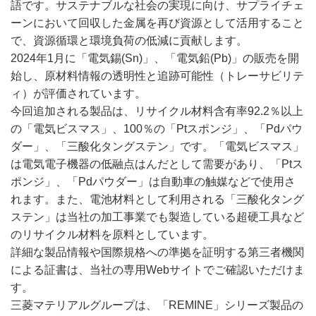
語です。サステナブルな社会の実現に向け、サプライチェ
ーンにおいて回収した金属を再び資源として活用すること
で、資源循環と環境負荷の低減に貢献します。
2024年1月に「電気錫(Sn)」、「電気鉛(Pb)」の販売を開
始し、原材料情報の透明性と追跡可能性（トレーサビリテ
ィ）が評価されています。
今回追加される製品は、リサイクル材料含有率92.2％以上
の「電気ビスマス」、100％の「Ptスポンジ」、「Pdパウ
ダー」、「三酸化タングステン」です。「電気ビスマス」
は電気電子機器の低融点はんだとして需要があり、「Ptス
ポンジ」、「Pdパウダー」は自動車の触媒などで使用さ
れます。また、電池材料として利用される「三酸化タング
ステン」は当社の加工事業でも製造している超硬工具など
のリサイクル材料を原料としています。
詳細な製品情報や国際規格への準拠を証明する第三者機関
による証書は、当社の専用Webサイトでご確認いただけま
す。
三菱マテリアルグループは、「REMINE」シリーズ製品の