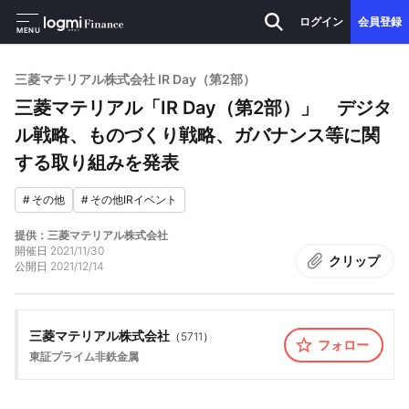
ログイン
会員登録
MENU
三菱マテリアル株式会社 IR Day（第2部）
三菱マテリアル「IR Day（第2部）」 デジタ
ル戦略、ものづくり戦略、ガバナンス等に関
する取り組みを発表
#
その他
#
その他IRイベント
提供：三菱マテリアル株式会社
開催日
2021/11/30
クリップ
公開日
2021/12/14
三菱マテリアル株式会社
（
5711
）
フォロー
東証プライム
非鉄金属